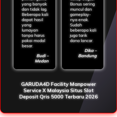
yang banyak
Bonus sering
dan tidak lag.
muncul dan
Beberapa kali
gameplay-
dapat hasil
nya enak.
yang
Sudah
lumayan
beberapa kali
tanpa harus
juga tarik
pakai modal
dana lancar.
besar.
Dika –
Budi –
Bandung
Medan
GARUDA4D Facility Manpower
Service X Malaysia Situs Slot
Deposit Qris 5000 Terbaru 2026