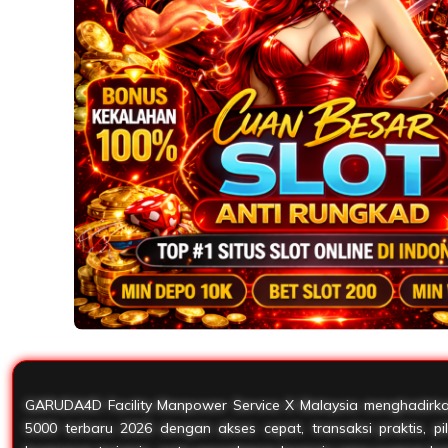
GARUDA4D Facility Manpower Service X Malaysia menghadirkan
5000 terbaru 2026 dengan akses cepat, transaksi praktis, pi