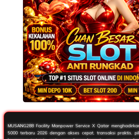
MUSANG288 Facility Manpower Service X Qatar menghadirkan 
5000 terbaru 2026 dengan akses cepat, transaksi praktis, pi