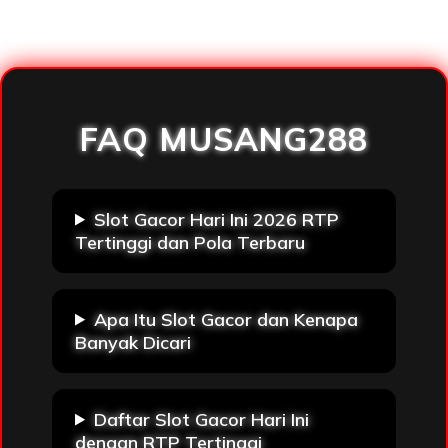
Loading...
FAQ MUSANG288
Slot Gacor Hari Ini 2026 RTP
Tertinggi dan Pola Terbaru
Apa Itu Slot Gacor dan Kenapa
Banyak Dicari
Daftar Slot Gacor Hari Ini
dengan RTP Tertinggi