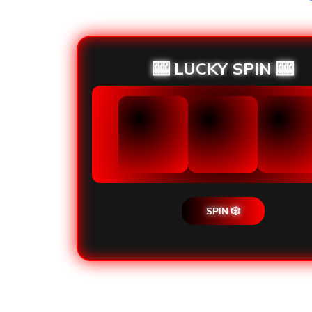
🎰 LUCKY SPIN 🎰
SPIN 🎲