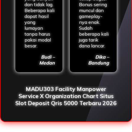
dan tidak lag.
Bonus sering
Beberapa kali
muncul dan
dapat hasil
gameplay-
yang
nya enak.
lumayan
Sudah
tanpa harus
beberapa kali
pakai modal
juga tarik
besar.
dana lancar.
Budi –
Dika –
Medan
Bandung
MADU303 Facility Manpower
Service X Organization Chart Situs
Slot Deposit Qris 5000 Terbaru 2026