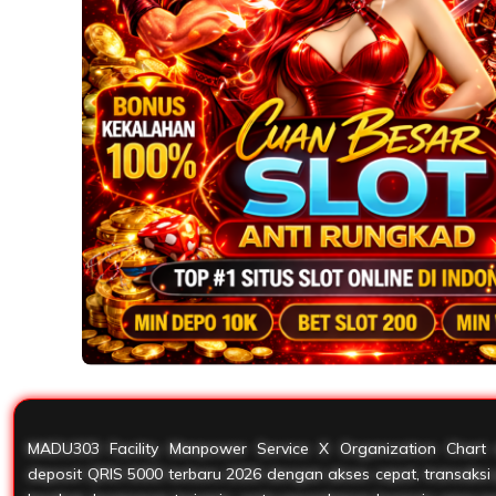
MADU303 Facility Manpower Service X Organization Chart 
deposit QRIS 5000 terbaru 2026 dengan akses cepat, transaksi p