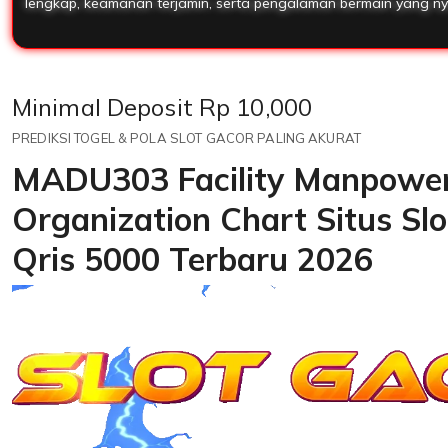
lengkap, keamanan terjamin, serta pengalaman bermain yang n
Price:
Minimal Deposit Rp 10,000
PREDIKSI TOGEL & POLA SLOT GACOR PALING AKURAT
MADU303 Facility Manpower
Organization Chart Situs Slo
Qris 5000 Terbaru 2026