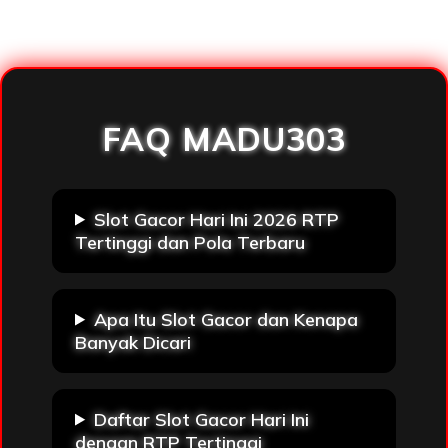
Loading...
FAQ MADU303
Slot Gacor Hari Ini 2026 RTP
Tertinggi dan Pola Terbaru
Apa Itu Slot Gacor dan Kenapa
Banyak Dicari
Daftar Slot Gacor Hari Ini
dengan RTP Tertinggi