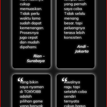
cukup
yang pernah
memuaskan.
saya coba.
Tidak perlu
Tidak selalu
waktu lama
menang
sudah dapat
besar, tapi
kemenangan.
peluangnya
Prosesnya
terasa lebih
juga cepat
konsisten.
dan mudah
Andi –
dipahami.
Jakarta
Rian –
Surabaya
Yang bikin
Awalnya
saya nyaman
ragu, tapi
di TOKYO88
setelah coba
adalah
sendiri
pilihan game
ternyata
yang banyak
cukup bagus.