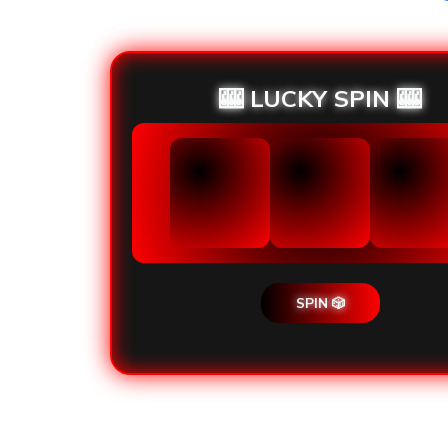
🎰 LUCKY SPIN 🎰
SPIN 🎲