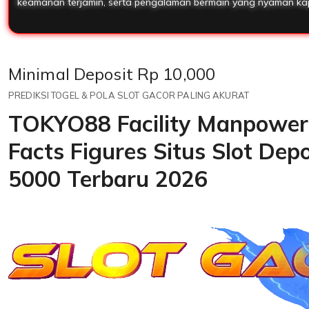
keamanan terjamin, serta pengalaman bermain yang nyaman ka
Price:
Minimal Deposit Rp 10,000
PREDIKSI TOGEL & POLA SLOT GACOR PALING AKURAT
TOKYO88 Facility Manpower 
Facts Figures Situs Slot Depo
5000 Terbaru 2026