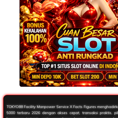
TOKYO88 Facility Manpower Service X Facts Figures menghadirka
5000 terbaru 2026 dengan akses cepat, transaksi praktis, pi